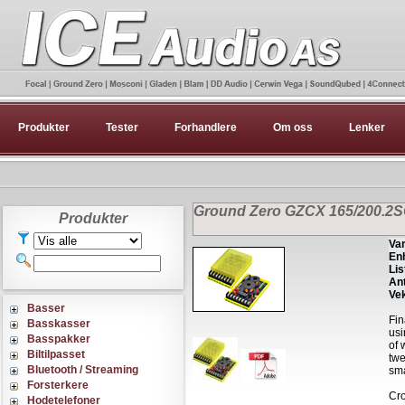
Produkter
Tester
Forhandlere
Om oss
Lenker
Ground Zero GZCX 165/200.2SQ
Produkter
Var
Enh
Lis
Ant
Vek
Basser
Fin
Basskasser
usi
Basspakker
of 
Biltilpasset
twe
Bluetooth / Streaming
sma
Forsterkere
Cro
Hodetelefoner