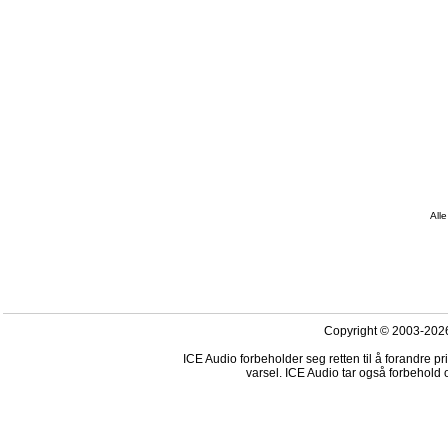
Alle
Copyright © 2003-2026
ICE Audio forbeholder seg retten til å forandre p
varsel. ICE Audio tar også forbehold o