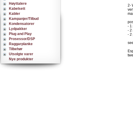
Høyttalere
2- 
Kabelsett
ver
Kabler
mak
Kampanjer/Tilbud
pos
Kondensatorer
- 1
Lydpakker
- 2
Plug and Play
- 2
Prosessor/DSP
see
Raggarplanke
Tilbehør
Esp
Utsolgte varer
twe
Nye produkter