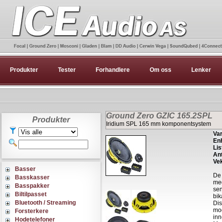
Produkter
Tester
Forhandlere
Om oss
Lenker
Ground Zero GZIC 165.2SPL
Produkter
Iridium SPL 165 mm komponentsystem
Var
Enh
Lis
Ant
Vek
Basser
De 
Basskasser
med
Basspakker
sen
Biltilpasset
bik
Bluetooth / Streaming
Dis
mod
Forsterkere
inn
Hodetelefoner