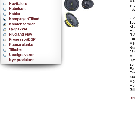
Med
Høyttalere
er 
Kabelsett
høy
Kabler
2-
Kampanjer/Tilbud
16
Kondensatorer
Kli
Lydpakker
Mak
Plug and Play
RM
Eur
Prosessor/DSP
Meg
Raggarplanke
Res
Tilbehør
25m
Utsolgte varer
Meg
Nye produkter
Hø
25
Føl
Fr
Xm
Mo
Mo
Gri
Br