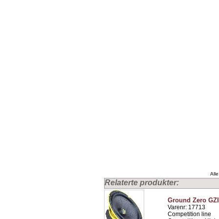
Alle
Relaterte produkter:
Ground Zero GZ
Varenr: 17713
Competition line