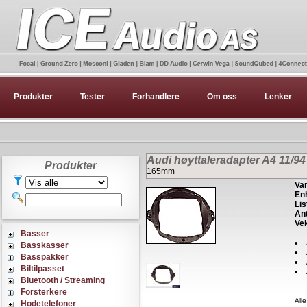
Produkter
Tester
Forhandlere
Om oss
Lenker
Audi høyttaleradapter A4 11/94 
Produkter
165mm
Var
Enh
Lis
Ant
Vek
Basser
Basskasser
Basspakker
Biltilpasset
Bluetooth / Streaming
Forsterkere
Alle
Hodetelefoner