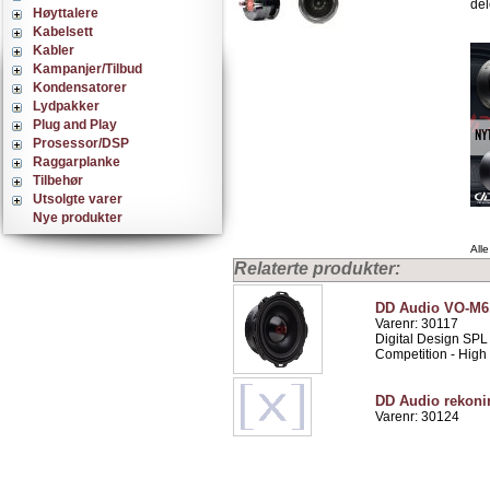
del
Høyttalere
Kabelsett
Kabler
Kampanjer/Tilbud
Kondensatorer
Lydpakker
Plug and Play
Prosessor/DSP
Raggarplanke
Tilbehør
Utsolgte varer
Nye produkter
Alle
Relaterte produkter:
DD Audio VO-M6
Varenr: 30117
Digital Design SPL
Competition - High
DD Audio rekoni
Varenr: 30124