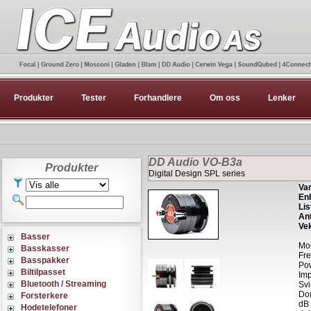
Produkter
Tester
Forhandlere
Om oss
Lenker
DD Audio VO-B3a
Produkter
Digital Design SPL series
Var
Enh
Lis
Ant
Vek
Basser
Mon
Basskasser
Fre
Basspakker
Pow
Biltilpasset
Im
Bluetooth / Streaming
Sv
Dom
Forsterkere
dB
Hodetelefoner