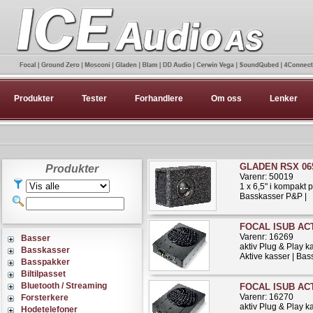
Produkter
Tester
Forhandlere
Om oss
Lenker
GLADEN RSX 06
Produkter
Varenr: 50019
1 x 6,5" i kompakt p
Basskasser P&P |
FOCAL ISUB AC
Varenr: 16269
Basser
aktiv Plug & Play 
Basskasser
Aktive kasser | Ba
Basspakker
Biltilpasset
Bluetooth / Streaming
FOCAL ISUB ACTI
Varenr: 16270
Forsterkere
aktiv Plug & Play 
Hodetelefoner