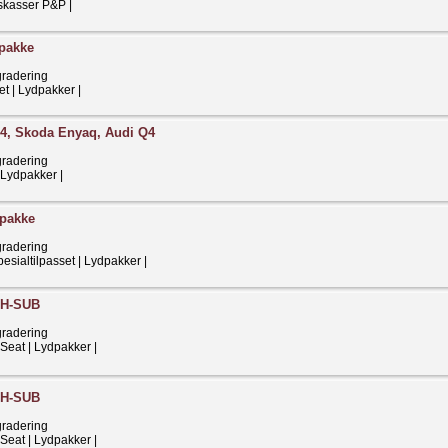
sskasser P&P |
pakke
gradering
et | Lydpakker |
4, Skoda Enyaq, Audi Q4
gradering
 Lydpakker |
pakke
gradering
esialtilpasset | Lydpakker |
H-SUB
gradering
 Seat | Lydpakker |
H-SUB
gradering
 Seat | Lydpakker |