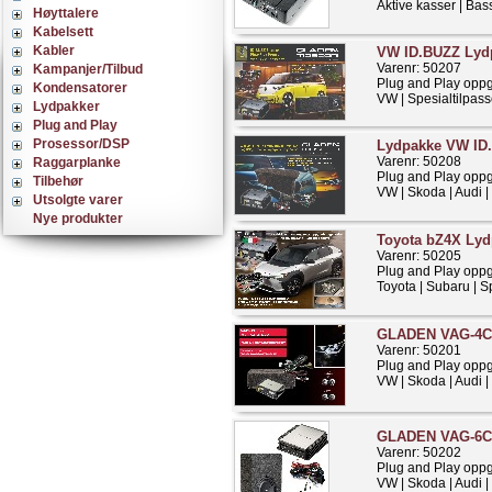
Aktive kasser | Ba
Høyttalere
Kabelsett
Kabler
VW ID.BUZZ Lyd
Varenr: 50207
Kampanjer/Tilbud
Plug and Play opp
Kondensatorer
VW | Spesialtilpass
Lydpakker
Plug and Play
Prosessor/DSP
Lydpakke VW ID.
Varenr: 50208
Raggarplanke
Plug and Play opp
Tilbehør
VW | Skoda | Audi |
Utsolgte varer
Nye produkter
Toyota bZ4X Lyd
Varenr: 50205
Plug and Play opp
Toyota | Subaru | Sp
GLADEN VAG-4C
Varenr: 50201
Plug and Play opp
VW | Skoda | Audi |
GLADEN VAG-6C
Varenr: 50202
Plug and Play opp
VW | Skoda | Audi |